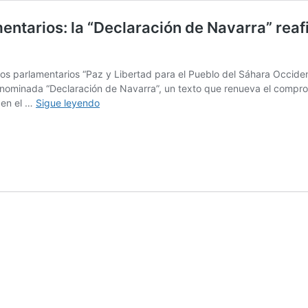
entarios: la “Declaración de Navarra” reaf
os parlamentarios “Paz y Libertad para el Pueblo del Sáhara Occiden
nominada “Declaración de Navarra”, un texto que renueva el compromi
XXIX
 en el …
Sigue leyendo
Conferencia
de
Intergrupos
Parlamentarios:
la
“Declaración
de
Navarra”
reafirma
la
autodeterminación
del
pueblo
saharaui