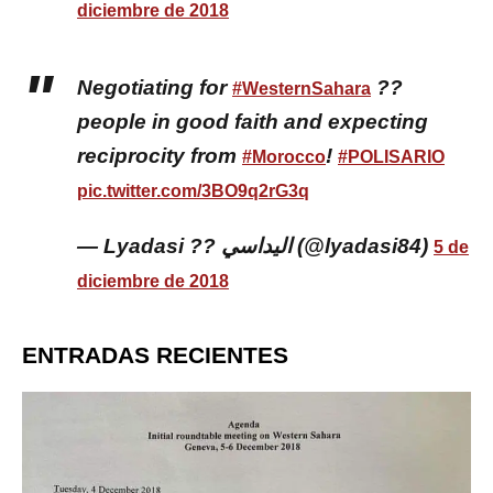
diciembre de 2018
Negotiating for
??
#WesternSahara
people in good faith and expecting
reciprocity from
!
#Morocco
#POLISARIO
pic.twitter.com/3BO9q2rG3q
— Lyadasi ?? اليداسي (@lyadasi84)
5 de
diciembre de 2018
ENTRADAS RECIENTES