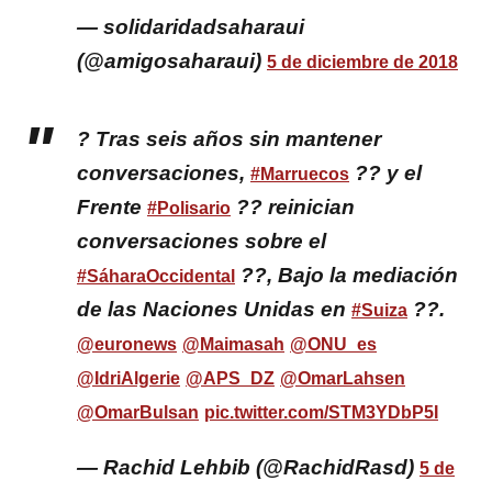
— solidaridadsaharaui
(@amigosaharaui)
5 de diciembre de 2018
? Tras seis años sin mantener
conversaciones,
?? y el
#Marruecos
Frente
?? reinician
#Polisario
conversaciones sobre el
??, Bajo la mediación
#SáharaOccidental
de las Naciones Unidas en
??.
#Suiza
@euronews
@Maimasah
@ONU_es
@IdriAlgerie
@APS_DZ
@OmarLahsen
@OmarBulsan
pic.twitter.com/STM3YDbP5I
— Rachid Lehbib (@RachidRasd)
5 de