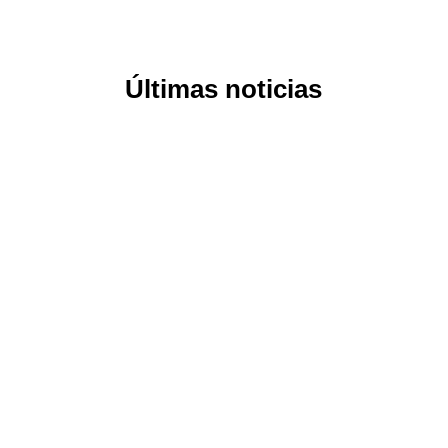
Últimas noticias
AGOSTO 09,
2026
NOTICIAS DEL DÍA
,
NOTICIAS DEL
SÁHARA OCCIDENTAL
SÁHARA
OCCIDENTAL | La
causa saharaui lleva