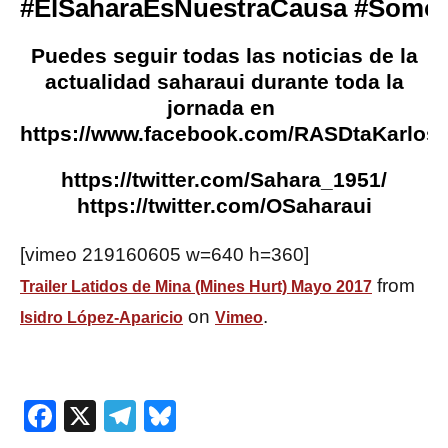
#
ElSaharaEsNuestraCausa
#
Somos
Puedes seguir todas las noticias de la
actualidad saharaui‏ durante toda la
jornada en
https://www.facebook.com/RASDtaKarlos/
https://twitter.com/Sahara_1951/
https://twitter.com/OSaharaui
[vimeo 219160605 w=640 h=360]
from
Trailer Latidos de Mina (Mines Hurt) Mayo 2017
on
.
Isidro López-Aparicio
Vimeo
Facebook
X
Telegram
Bluesky