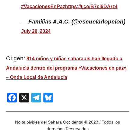
#VacacionesEnPaz
https://t.co/B7cl6DArz4
— Familias A.A.C. (@escueladopcion)
July 20, 2024
Origen:
814 niños y niñas saharauis han llegado a
Andalucía dentro del programa «Vacaciones en paz»
– Onda Local de Andalucía
Facebook
X
Telegram
Bluesky
No te olvides del Sahara Occidental © 2023 / Todos los
derechos Reservados