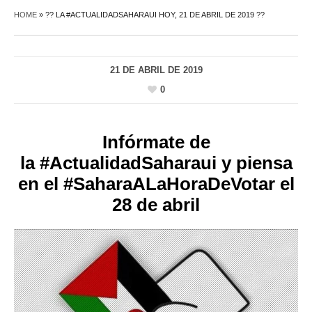
HOME
»
?? LA #ACTUALIDADSAHARAUI HOY, 21 DE ABRIL DE 2019 ??
21 DE ABRIL DE 2019
0
Infórmate de
la
#
ActualidadSaharaui
y piensa
en el
#
SaharaALaHoraDeVotar
el
28 de abril