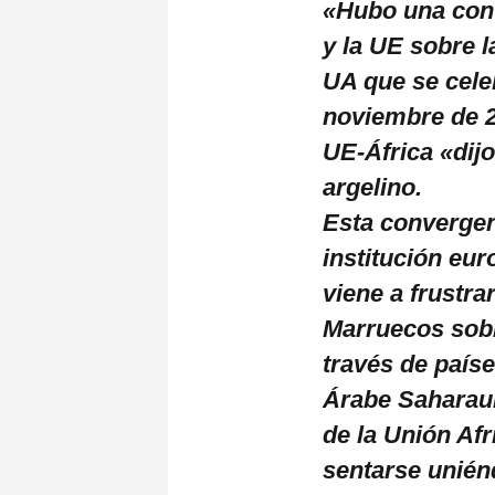
«Hubo una conv
y la UE sobre 
UA que se celeb
noviembre de 2
UE-África «dij
argelino.
Esta convergenc
institución eur
viene a frustra
Marruecos sobr
través de país
Árabe Saharaui
de la Unión Af
sentarse uniénd