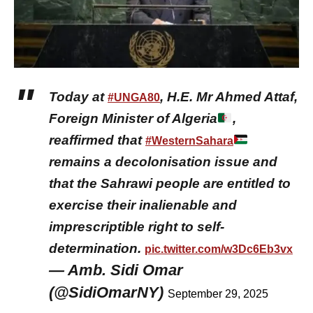
Today at
, H.E. Mr Ahmed Attaf,
#UNGA80
Foreign Minister of Algeria
,
reaffirmed that
#WesternSahara
remains a decolonisation issue and
that the Sahrawi people are entitled to
exercise their inalienable and
imprescriptible right to self-
determination.
pic.twitter.com/w3Dc6Eb3vx
— Amb. Sidi Omar
(@SidiOmarNY)
September 29, 2025