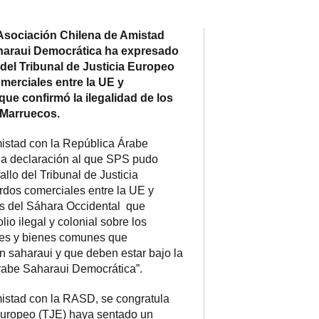
sociación Chilena de Amistad
haraui Democrática ha expresado
o del Tribunal de Justicia Europeo
erciales entre la UE y
ue confirmó la ilegalidad de los
 Marruecos.
istad con la República Árabe
a declaración al que SPS pudo
fallo del Tribunal de Justicia
dos comerciales entre la UE y
s del Sáhara Occidental que
io ilegal y colonial sobre los
ales y bienes comunes que
n saharaui y que deben estar bajo la
rabe Saharaui Democrática”.
istad con la RASD, se congratula
 Europeo (TJE) haya sentado un