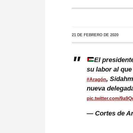
21 DE FEBRERO DE 2020
El president
su labor al qu
, Sidahm
#Aragón
nueva delegada
pic.twitter.com/9a9
— Cortes de A