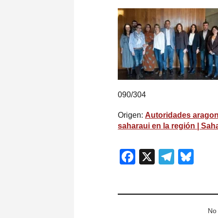
090/304
Origen:
Autoridades aragon
saharaui en la región | Sah
Facebook
X
Teleg
Blu
No 