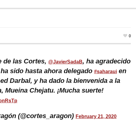
0
e de las Cortes,
, ha agradecido
@JavierSadaB
e ha sido hasta ahora delegado
en
#saharaui
ed Darbal, y ha dado la bienvenida a la
, Mueina Chejatu. ¡Mucha suerte!
QonRsTp
ragón (@cortes_aragon)
February 21, 2020