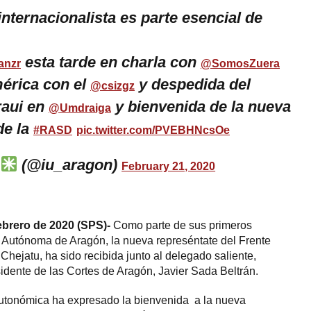
internacionalista es parte esencial de
esta tarde en charla con
nzr
@SomosZuera
érica con el
y despedida del
@csizgz
raui en
y bienvenida de la nueva
@Umdraiga
de la
#RASD
pic.twitter.com/PVEBHNcsOe
(@iu_aragon)
February 21, 2020
ebrero de 2020 (SPS)-
Como parte de sus primeros
Autónoma de Aragón, la nueva represéntate del Frente
 Chejatu, ha sido recibida junto al delegado saliente,
idente de las Cortes de Aragón, Javier Sada Beltrán.
autonómica ha expresado la bienvenida a la nueva