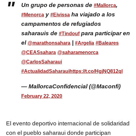
Un grupo de personas de
,
#Mallorca
y
ha viajado a los
#Menorca
#Eivissa
campamentos de refugiados
saharauis de
para participar en
#Tindouf
el
|
@marathonsahara
#Argelia
#Baleares
@CEASsahara
@saharamenorca
@CarlosSaharaui
#ActualidadSaharaui
https://t.co/HgjNQ812ql
— MallorcaConfidencial (@Maconfi)
February 22, 2020
El evento deportivo internacional de solidaridad
con el pueblo saharaui donde participan