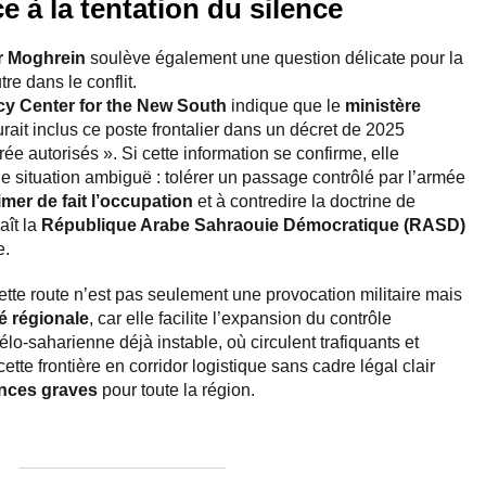
e à la tentation du silence
r Moghrein
soulève également une question délicate pour la
re dans le conflit.
cy Center for the New South
indique que le
ministère
rait inclus ce poste frontalier dans un décret de 2025
trée autorisés ». Si cette information se confirme, elle
e situation ambiguë : tolérer un passage contrôlé par l’armée
timer de fait l’occupation
et à contredire la doctrine de
aît la
République Arabe Sahraouie Démocratique (RASD)
e.
cette route n’est pas seulement une provocation militaire mais
é régionale
, car elle facilite l’expansion du contrôle
o-saharienne déjà instable, où circulent trafiquants et
tte frontière en corridor logistique sans cadre légal clair
nces graves
pour toute la région.