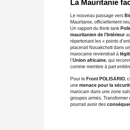
La Mauritanie fac
Le nouveau passage vers
Bi
Mauritanie, officiellement neut
Un rapport du think tank
Poli
mauritanien de l’Intérieur
au
répertoriant les « points d’en
placerait Nouakchott dans un
marocaine reviendrait à
légi
l’
Union africaine
, qui reconn
comme membre à part entièr
Pour le
Front POLISARIO
, 
une
menace pour la sécurit
marocain dans une zone sahél
groupes armés. Transformer ce
pourrait avoir des
conséque