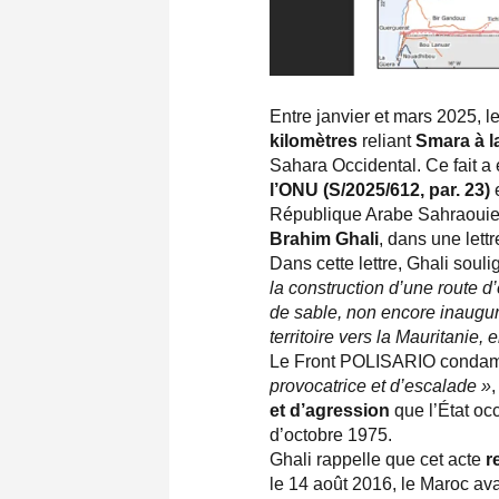
Entre janvier et mars 2025, 
kilomètres
reliant
Smara à l
Sahara Occidental. Ce fait a
l’ONU (S/2025/612, par. 23)
e
République Arabe Sahraouie 
Brahim Ghali
, dans une lett
Dans cette lettre, Ghali soul
la construction d’une route d
de sable, non encore inauguré
territoire vers la Mauritanie,
Le Front POLISARIO condamne
provocatrice et d’escalade »
,
et d’agression
que l’État oc
d’octobre 1975.
Ghali rappelle que cet acte
r
le 14 août 2016, le Maroc ava