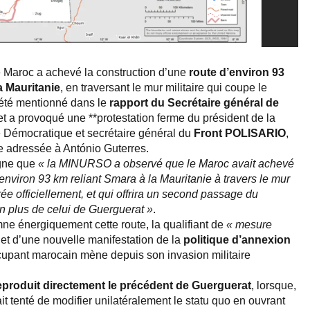
le Maroc a achevé la construction d’une
route d’environ 93
a Mauritanie
, en traversant le mur militaire qui coupe le
 été mentionné dans le
rapport du Secrétaire général de
t a provoqué une **protestation ferme du président de la
Démocratique et secrétaire général du
Front POLISARIO
,
re adressée à António Guterres.
igne que
« la MINURSO a observé que le Maroc avait achevé
’environ 93 km reliant Smara à la Mauritanie à travers le mur
e officiellement, et qui offrira un second passage du
 en plus de celui de Guerguerat »
.
 énergiquement cette route, la qualifiant de
« mesure
 et d’une nouvelle manifestation de la
politique d’annexion
cupant marocain mène depuis son invasion militaire
eproduit directement le précédent de Guerguerat
, lorsque,
it tenté de modifier unilatéralement le statu quo en ouvrant