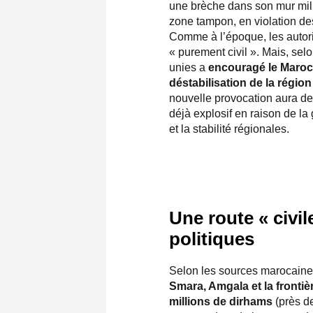
une brèche dans son mur milit
zone tampon, en violation de
Comme à l’époque, les autorit
« purement civil ». Mais, sel
unies a
encouragé le Maroc 
déstabilisation de la régio
nouvelle provocation aura d
déjà explosif en raison de la
et la stabilité régionales.
Une route « civile
politiques
Selon les sources marocaines,
Smara, Amgala et la fronti
millions de dirhams
(près de