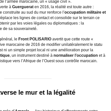
e l’armée marocaine, un « usage civil ».
verte à
Guerguerat
en 2016, la réalité est toute autre :
e construite au sud du mur renforce l’
occupation militaire et
 déplace les lignes de contact et consolide sur le terrain ce
tenir par les voies légales ou diplomatiques : la
e de sa souveraineté.
général, le
Front POLISARIO
avertit que cette route «
tive marocaine de 2016 de modifier unilatéralement le statu
t ni un simple projet local ni une amélioration pour la
itique
, un instrument destiné à
normaliser l’occupation
et à
istique vers l’Afrique de l’Ouest sous contrôle marocain.
verse le mur et la légalité