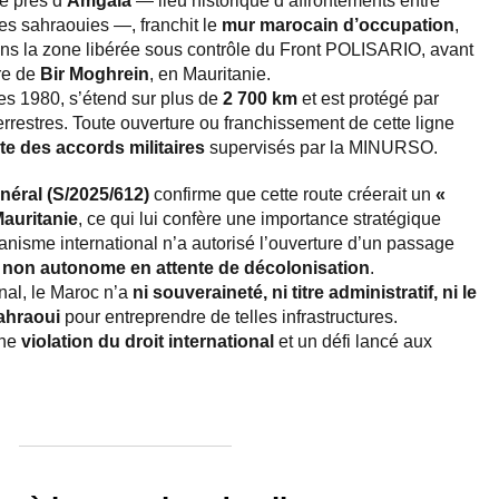
e près d’
Amgala
— lieu historique d’affrontements entre
ces sahraouies —, franchit le
mur marocain d’occupation
,
ans la zone libérée sous contrôle du Front POLISARIO, avant
ère de
Bir Moghrein
, en Mauritanie.
es 1980, s’étend sur plus de
2 700 km
et est protégé par
errestres. Toute ouverture ou franchissement de cette ligne
cte des accords militaires
supervisés par la MINURSO.
néral (S/2025/612)
confirme que cette route créerait un
«
auritanie
, ce qui lui confère une importance stratégique
anisme international n’a autorisé l’ouverture d’un passage
re non autonome en attente de décolonisation
.
onal, le Maroc n’a
ni souveraineté, ni titre administratif, ni le
ahraoui
pour entreprendre de telles infrastructures.
une
violation du droit international
et un défi lancé aux