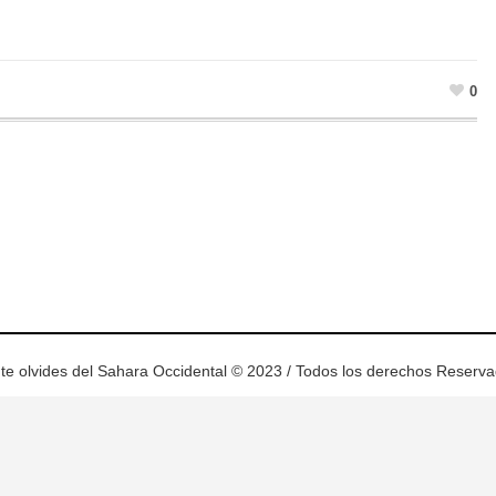
0
ram
esky
te olvides del Sahara Occidental © 2023 / Todos los derechos Reserv