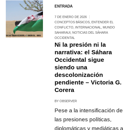
ENTRADA
7 DE ENERO DE 2026
CONCEPTOS BÁSICOS
,
ENTENDER EL
CONFLICTO
,
INTERNACIONAL
,
MUNDO
SAHARAUI
,
NOTICIAS DEL SÁHARA
OCCIDENTAL
Ni la presión ni la
narrativa: el Sáhara
Occidental sigue
siendo una
descolonización
pendiente – Victoria G.
Corera
BY
OBSERVER
Pese a la intensificación de
las presiones políticas,
diplomáticas y mediáticas a