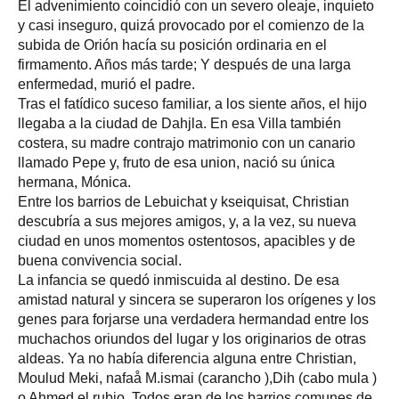
El advenimiento coincidió con un severo oleaje, inquieto
y casi inseguro, quizá provocado por el comienzo de la
subida de Orión hacía su posición ordinaria en el
firmamento. Años más tarde; Y después de una larga
enfermedad, murió el padre.
Tras el fatídico suceso familiar, a los siente años, el hijo
llegaba a la ciudad de Dahjla. En esa Villa también
costera, su madre contrajo matrimonio con un canario
llamado Pepe y, fruto de esa union, nació su única
hermana, Mónica.
Entre los barrios de Lebuichat y kseiquisat, Christian
descubría a sus mejores amigos, y, a la vez, su nueva
ciudad en unos momentos ostentosos, apacibles y de
buena convivencia social.
La infancia se quedó inmiscuida al destino. De esa
amistad natural y sincera se superaron los orígenes y los
genes para forjarse una verdadera hermandad entre los
muchachos oriundos del lugar y los originarios de otras
aldeas. Ya no había diferencia alguna entre Christian,
Moulud Meki, nafaå M.ismai (carancho ),Dih (cabo mula )
o Ahmed,el rubio. Todos eran de los barrios comunes,de