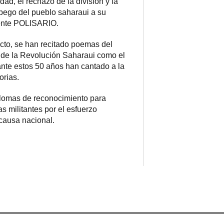
dad, el rechazo de la división y la
apego del pueblo saharaui a su
rente POLISARIO.
acto, se han recitado poemas del
de la Revolución Saharaui como el
nte estos 50 años han cantado a la
orias.
plomas de reconocimiento para
las militantes por el esfuerzo
 causa nacional.
ram
esky