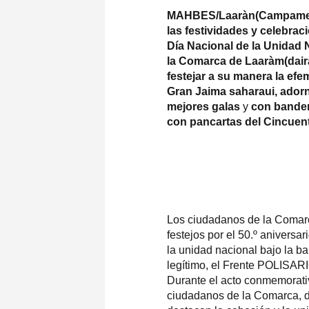
MAHBES/Laaràn(Campamento
las festividades y celebrac
Día Nacional de la Unidad 
la Comarca de Laaràm(dair
festejar a su manera la efe
Gran Jaima saharaui, ador
mejores galas
y
con bander
con pancartas del Cincuent
Los ciudadanos de la Comar
festejos por el
50.º aniversar
la unidad nacional
bajo la b
legítimo, el Frente POLISAR
Durante el acto conmemorati
ciudadanos de la Comarca, d