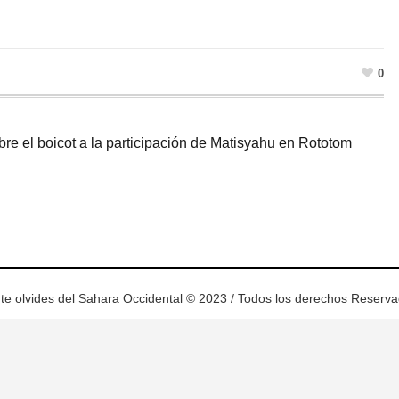
0
e el boicot a la participación de Matisyahu en ‎Rototom‬
ram
esky
te olvides del Sahara Occidental © 2023 / Todos los derechos Reserv