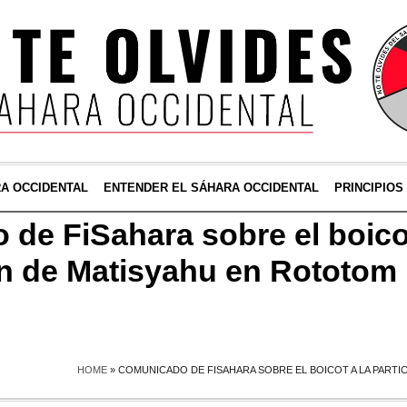
RA OCCIDENTAL
ENTENDER EL SÁHARA OCCIDENTAL
PRINCIPIOS
e ‪FiSahara‬ sobre el boicot
n de Matisyahu en ‎Rototom‬
HOME
»
COMUNICADO DE ‪FISAHARA‬ SOBRE EL BOICOT A LA PARTI