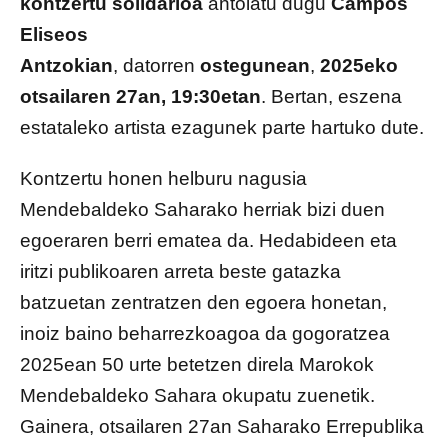
kontzertu solidarioa
antolatu dugu
Campos
Eliseos
Antzokian
,
datorren
ostegunean
,
2025eko
otsailaren 27an, 19:30etan
. Bertan, eszena
estataleko artista ezagunek parte hartuko dute.
Kontzertu honen helburu nagusia
Mendebaldeko Saharako herriak bizi duen
egoeraren berri ematea da. Hedabideen eta
iritzi publikoaren arreta beste gatazka
batzuetan zentratzen den egoera honetan,
inoiz baino beharrezkoagoa da gogoratzea
2025ean 50 urte betetzen direla Marokok
Mendebaldeko Sahara okupatu zuenetik.
Gainera, otsailaren 27an Saharako Errepublika