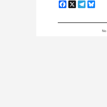
Facebook
X
Teleg
Blu
No 