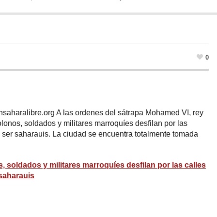
0
nsaharalibre.org A las ordenes del sátrapa Mohamed VI, rey
onos, soldados y militares marroquíes desfilan por las
 ser saharauis. La ciudad se encuentra totalmente tomada
 soldados y militares marroquíes desfilan por las calles
saharauis
ram
esky