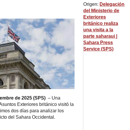
Origen:
Delegación
del Ministerio de
Exteriores
británico realiza
una visita a la
parte saharaui |
Sahara Press
Service (SPS)
tiembre de 2025 (SPS)
– Una
suntos Exteriores británico visitó la
timos dos días para analizar los
icto del Sahara Occidental.