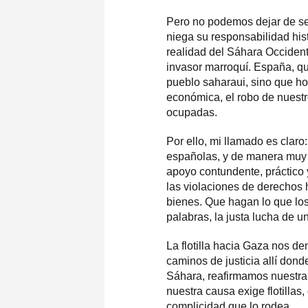
Pero no podemos dejar de señ
niega su responsabilidad his
realidad del Sáhara Occidenta
invasor marroquí. España, q
pueblo saharaui, sino que hoy
económica, el robo de nuestr
ocupadas.
Por ello, mi llamado es claro
españolas, y de manera muy p
apoyo contundente, práctico 
las violaciones de derechos
bienes. Que hagan lo que lo
palabras, la justa lucha de un
La flotilla hacia Gaza nos de
caminos de justicia allí dond
Sáhara, reafirmamos nuestra
nuestra causa exige flotilla
complicidad que lo rodea.