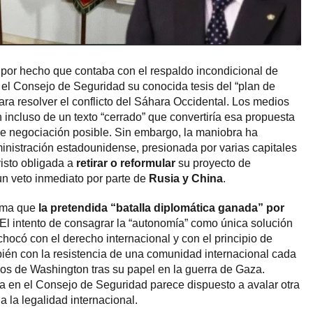
por hecho que contaba con el respaldo incondicional de
el Consejo de Seguridad su conocida tesis del “plan de
ra resolver el conflicto del Sáhara Occidental. Los medios
incluso de un texto “cerrado” que convertiría esa propuesta
de negociación posible. Sin embargo, la maniobra ha
ministración estadounidense, presionada por varias capitales
visto obligada a
retirar o reformular
su proyecto de
un veto inmediato por parte de
Rusia y China
.
irma que
la pretendida “batalla diplomática ganada” por
 El intento de consagrar la “autonomía” como única solución
 chocó con el derecho internacional y con el principio de
ién con la resistencia de una comunidad internacional cada
sos de Washington tras su papel en la guerra de Gaza.
a en el Consejo de Seguridad parece dispuesto a avalar otra
a la legalidad internacional.