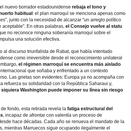
 el nuevo borrador estadounidense
rebaja el tono y
muerto habitual
: el plan marroquí se menciona apenas como
es”, junto con la necesidad de alcanzar “un arreglo político
 aceptable”. En otras palabras,
el Consejo vuelve al statu
co que no reconoce ninguna soberanía marroquí sobre el
impulsa una solución efectiva.
o al discurso triunfalista de Rabat, que había intentado
dense como irreversible desde el reconocimiento unilateral
 embargo,
el régimen marroquí se encuentra más aislado
 internacional que soñaba y enfrentado a un contexto
so. Las grietas son evidentes: Europa ya no acompaña con
ca refuerza su solidaridad con la República Saharaui y,
i siquiera Washington puede imponer su línea sin riesgo
de fondo, esta retirada revela la
fatiga estructural del
as
, incapaz de afrontar con valentía un proceso de
desde hace décadas. Cada año se renueva el mandato de la
, mientras Marruecos sigue ocupando ilegalmente el