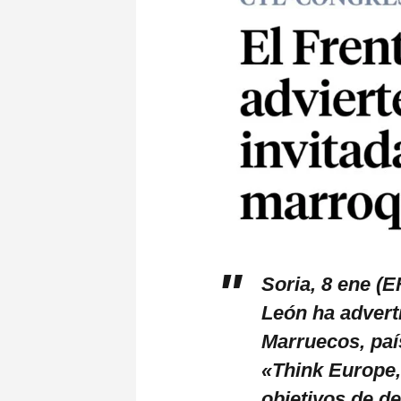
Soria, 8 ene (E
León ha advert
Marruecos, país
«Think Europe
objetivos de de