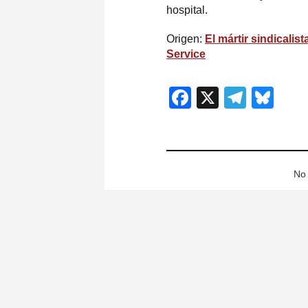
hospital.
Origen:
El mártir sindicalis
Service
Facebook
X
Teleg
Blu
No 