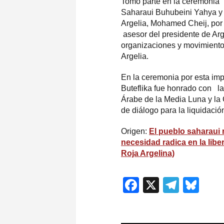
Tomó parte en la ceremonia p
Saharaui Buhubeini Yahya y 
Argelia, Mohamed Cheij, por l
asesor del presidente de Arg
organizaciones y movimientos
Argelia.
En la ceremonia por esta imp
Buteflika fue honrado con l
Árabe de la Media Luna y la C
de diálogo para la liquidació
Origen:
El pueblo saharaui 
necesidad radica en la libe
Roja Argelina)
Facebook
X
Teleg
Blu