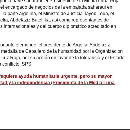
or la parte saharaui, el Presidente de la Media Luna Roja
el encargado de negocios de la embajada saharaui en
a parte argelina, el Ministro de Justicia Tayeb Louh, el
elia, Abdelaziz Buteflika, así como representantes de
 internacionales y del cuerpo diplomático acreditado en
ortante efeméride, el presidente de Argelia, Abdelaziz
a medalla de Caballero de la humanidad por la Organización
ruz Roja, por su acción en favor de la tolerancia y el Estado
n conflicto. SPS
requiere ayuda humanitaria urgente, pero su mayor
rtad y la independencia (Presidenta de la Media Luna
ram
esky