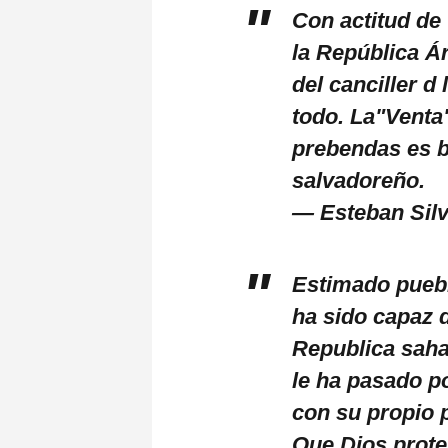
Con actitud de
la República Á
del canciller d
todo. La"Venta"
prebendas es b
salvadoreño.
— Esteban Sil
Estimado puebl
ha sido capaz 
Republica saha
le ha pasado p
con su propio
Que Dios prote