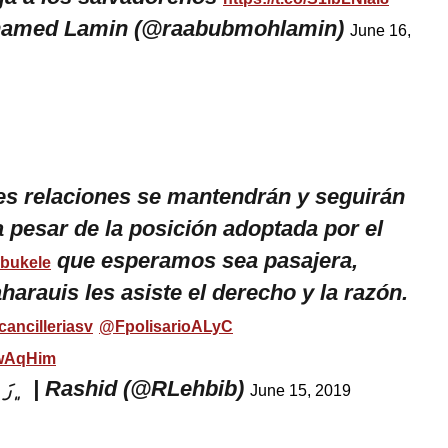
amed Lamin (@raabubmohlamin)
June 16,
es relaciones se mantendrán y seguirán
 pesar de la posición adoptada por el
que esperamos sea pasajera,
bukele
harauis les asiste el derecho y la razón.
ancilleriasv
@FpolisarioALyC
LwAqHim
﮼رَاشـــــد | Rashid (@RLehbib)
June 15, 2019