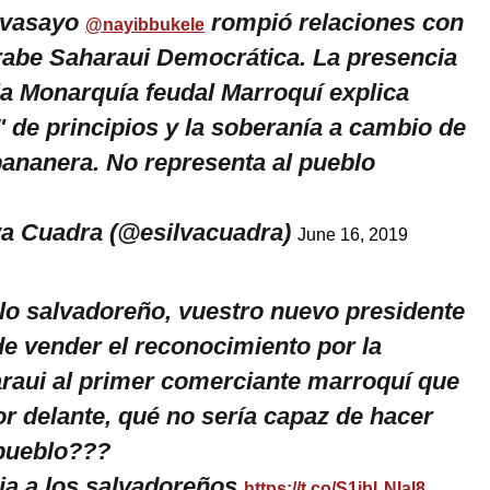
 vasayo
rompió relaciones con
@nayibbukele
rabe Saharaui Democrática. La presencia
 la Monarquía feudal Marroquí explica
 de principios y la soberanía a cambio de
ananera. No representa al pueblo
va Cuadra (@esilvacuadra)
June 16, 2019
o salvadoreño, vuestro nuevo presidente
de vender el reconocimiento por la
raui al primer comerciante marroquí que
or delante, qué no sería capaz de hacer
 pueblo???
ja a los salvadoreños
https://t.co/S1ibLNIal8