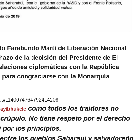
ido Farabundo Martí de Liberación Nacional
hazo de la decisión del Presidente de El
elaciones diplomáticas con la República
para congraciarse con la Monarquía
status/1140074764792414208
como todos los traidores no
ayibbukele
scrúpulo. No tiene respeto por el derecho
i por los principios.
 entre los pueblos Saharaui y salvadoreño