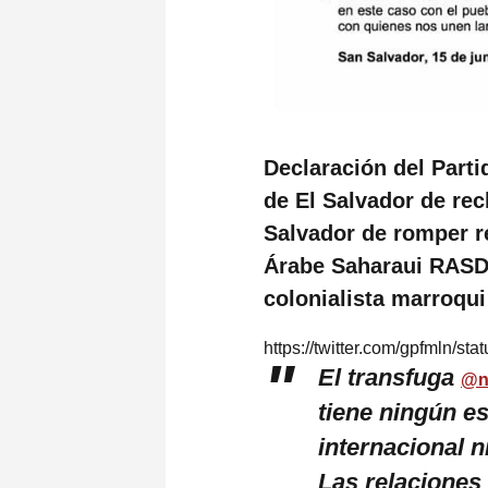
Declaración del Part
de El Salvador de rec
Salvador de romper r
Árabe Saharaui RASD 
colonialista marroqui
https://twitter.com/gpfmln/
El transfuga
@n
tiene ningún e
internacional n
Las relaciones