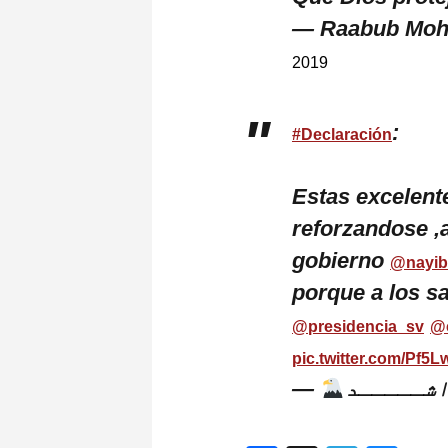
— Raabub Moh
2019
:
#Declaración
Estas excelent
reforzandose ,a
gobierno
@nayib
porque a los sa
@presidencia_sv
@c
pic.twitter.com/Pf5
—