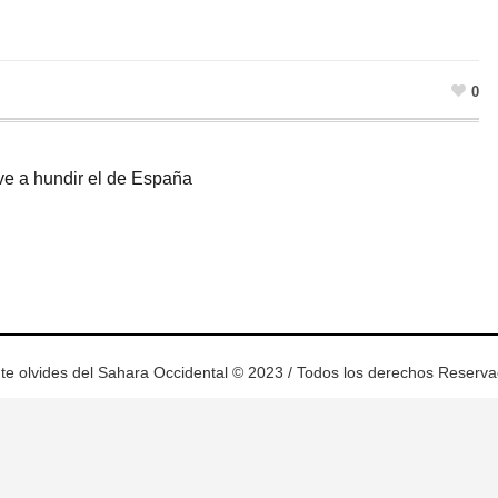
0
ve a hundir el de España
ram
esky
te olvides del Sahara Occidental © 2023 / Todos los derechos Reserv