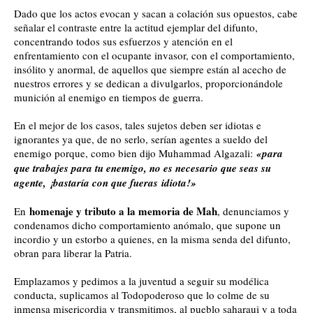
Dado que los actos evocan y sacan a colación sus opuestos, cabe
señalar el contraste entre la actitud ejemplar del difunto,
concentrando todos sus esfuerzos y atención en el
enfrentamiento con el ocupante invasor, con el comportamiento,
insólito y anormal, de aquellos que siempre están al acecho de
nuestros errores y se dedican a divulgarlos, proporcionándole
munición al enemigo en tiempos de guerra.
En el mejor de los casos, tales sujetos deben ser idiotas e
ignorantes ya que, de no serlo, serían agentes a sueldo del
enemigo porque, como bien dijo Muhammad Algazali:
«para
que trabajes para tu enemigo, no es necesario que seas su
agente, ¡bastaría con que fueras
idiota!»
homenaje y tributo a la memoria de Mah
En
, denunciamos y
condenamos dicho comportamiento anómalo, que supone un
incordio y un estorbo a quienes, en la misma senda del difunto,
obran para liberar la Patria.
Emplazamos y pedimos a la juventud a seguir su modélica
conducta, suplicamos al Todopoderoso que lo colme de su
inmensa misericordia y transmitimos, al pueblo saharaui y a toda