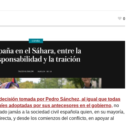
0
 decisión tomada por Pedro Sánchez, al igual que todas
íes adoptadas por sus antecesores en el gobierno,
no
ado jamás a la sociedad civil española quien, en su mayoría,
recta, y desde los comienzos del conflicto, en apoyar al