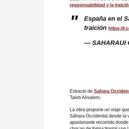
responsabilidad y la traici
España en el Sá
traición
https://t
— SAHARAUI 
Extracto de
Sahara Occidenta
Taleb Alisalem.
La obra propone un viaje que
Sáhara Occidental desde la v
apasionante recorrido donde l
chocan de forma frontal con 