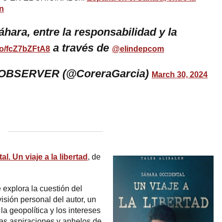
ón
hara, entre la responsabilidad y la
a través de
.co/fcZ7bZFtA8
@elindepcom
OBSERVER (@CoreraGarcia)
March 30, 2024
l. Un viaje a la libertad
, de
 explora la cuestión del
isión personal del autor, un
a geopolítica y los intereses
las aspiraciones y anhelos de