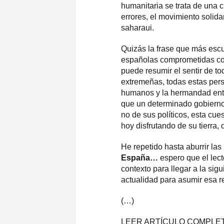
humanitaria se trata de una c
errores, el movimiento solida
saharaui.
Quizás la frase que más escu
españolas comprometidas con 
puede resumir el sentir de t
extremeñas, todas estas pers
humanos y la hermandad entre
que un determinado gobierno
no de sus políticos, esta cue
hoy disfrutando de su tierra,
He repetido hasta aburrir la
España…
espero que el lect
contexto para llegar a la si
actualidad para asumir esa 
(…)
LEER ARTÍCULO COMPLETO