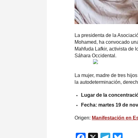
La presidenta de la Asociac
Mohamed, ha convocado una c
Mahfuda Lafkir, activista de
Sáhara Occidental.
La mujer, madre de tres hijos
la autodeterminación, derec
Lugar de la concentració
Fecha: martes 19 de nov
Origen:
Manifestación en E
Facebook
X
Teleg
Blu