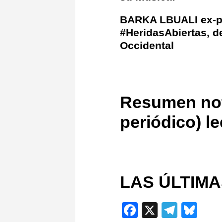
BARKA LBUALI ex-pol
#HeridasAbiertas, d
Occidental
Resumen not
periódico) l
LAS ÚLTIMA
Facebook
X
Teleg
Blu