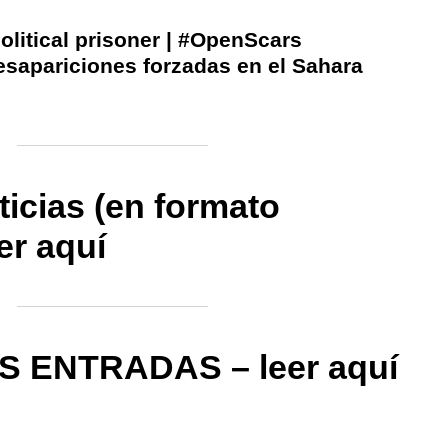
itical prisoner | #OpenScars
esapariciones forzadas en el Sahara
icias (en formato
eer aquí
S ENTRADAS – leer aquí
ram
esky