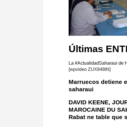
Últimas E
La #ActualidadSaharaui de 
[wpvideo ZUX848tN]
Marruecos detiene e
saharaui
DAVID KEENE, JOU
MAROCAINE DU SAHA
Rabat ne table que s