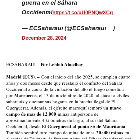
guerra en el Sáhara
Occidental
https://t.co/uU0PNQwXCq
— ECSaharaui (@ECSaharaui__)
December 28, 2024
Por Lehbib Abdelhay
ECSAHARAUI –
Madrid (ECS). –
Con el inicio del año 2025, se cumplen cuatro
años y dos meses desde que reestalló el conflicto del Sáhara
Occidental a causa de la violación del alto el fuego cometida
Marruecos
por
, el 13 de noviembre de 2020, al atacar a civiles
saharauis y quemar sus hogares en la brecha ilegal de El
nuevo
Guerguerat. Además, el ejército marroquí sembró un
campo de más de 12.000
minas antipersona de
aproximadamente 4 kilómetros de largo, al sur del Sáhara
Guerguerat al punto 55 de Mauritania
Occidental, desde El
.
20.000 minas
También sembró otro campo de mina de unas
en
el sector de Touizgui, la frontera norte del Sáhara Occidental con