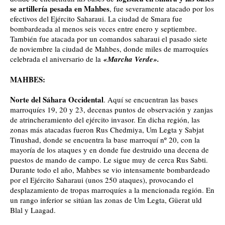
se artillería pesada en Mahbes
, fue severamente atacado por los
efectivos del Ejército Saharaui. La ciudad de Smara fue
bombardeada al menos seis veces entre enero y septiembre.
También fue atacada por un comandos saharaui el pasado siete
de noviembre la ciudad de Mahbes, donde miles de marroquíes
celebrada el aniversario de la
«Marcha Verde».
MAHBES:
Norte del Sáhara Occidental
. Aquí se encuentran las bases
marroquíes 19, 20 y 23, decenas puntos de observación y zanjas
de atrincheramiento del ejército invasor. En dicha región, las
zonas más atacadas fueron Rus Chedmiya, Um Legta y Sabjat
Tinushad, donde se encuentra la base marroquí nº 20, con la
mayoría de los ataques y en donde fue destruido una decena de
puestos de mando de campo. Le sigue muy de cerca Rus Sabti.
Durante todo el año, Mahbes se vio intensamente bombardeado
por el Ejército Saharaui (unos 250 ataques), provocando el
desplazamiento de tropas marroquíes a la mencionada región. En
un rango inferior se sitúan las zonas de Um Legta, Güerat uld
Blal y Laagad.