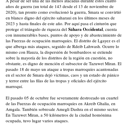
A pesar de ser una de las menos atacadas durante estos cuatro
años de guerra (un total de 143 desde el 13 de noviembre de
2020), tan pronto como evolucionó la guerra, Smara se convirtió
en blanco digno del ejército saharaui en los últimos meses de
2023 y hasta finales de este año. Por aquí pasa el cinturón que
Sáhara Occidental
protege el triángulo de riqueza del
, cuenta
con innumerables bases, puntos de apoyo y de abastecimiento de
las Fuerzas de ocupación marroquíes. El distrito de Lgayez es el
que alberga más ataques, seguido de Rdeib Lahwash. Ocurre lo
mismo con Hauza, la dispersión de bombardeos se extiende
sobre la mayoría de los distritos de la región en cuestión, no
obstante, es digno de mención el subsector de Tazuwet Miran. El
pasado 18 de mayo un ataque a tropas marroquíes acantonadas
en el sector de Smara dejó víctimas, caos y un estado de pánico
y terror entre las filas de las tropas y oficiales del ejército
marroquí.
El pasado 05 de octubre fue severamente destrozado un cuartel
de las Fuerzas de ocupación marroquíes en Akreib Ghalia, en
Amgala. También sobresale Amegli Dashra en el mismo sector.
En Tazuwet Miran, a 50 kilómetros de la ciudad homónima
ocupada, tuvo lugar varios ataques.