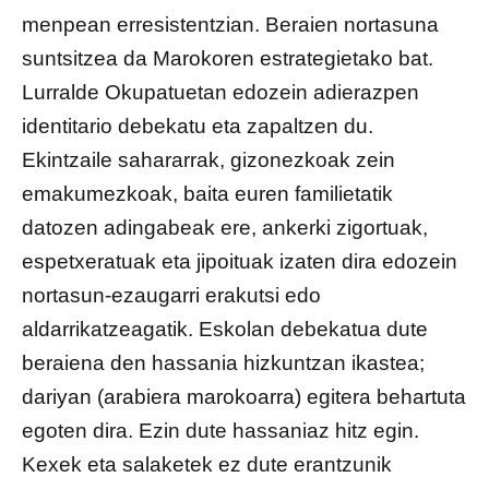
menpean erresistentzian. Beraien nortasuna
suntsitzea da Marokoren estrategietako bat.
Lurralde Okupatuetan edozein adierazpen
identitario debekatu eta zapaltzen du.
Ekintzaile sahararrak, gizonezkoak zein
emakumezkoak, baita euren familietatik
datozen adingabeak ere, ankerki zigortuak,
espetxeratuak eta jipoituak izaten dira edozein
nortasun-ezaugarri erakutsi edo
aldarrikatzeagatik. Eskolan debekatua dute
beraiena den hassania hizkuntzan ikastea;
dariyan (arabiera marokoarra) egitera behartuta
egoten dira. Ezin dute hassaniaz hitz egin.
Kexek eta salaketek ez dute erantzunik