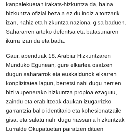
kanpalekuetan irakats-hizkuntza da, baina
hizkuntza ofizial bezala ez du inoiz aitortzarik
izan, nahiz eta hizkuntza nazional gisa baduen.
Sahararren arteko defentsa eta batasunaren
ikurra izan da eta bada.
Gaur, abenduak 18, Arabiar Hizkuntzaren
Munduko Egunean
,
gure elkartea osatzen
dugun sahararrok eta euskaldunok elkarren
konplizitatea lagun, berretsi nahi dugu herrien
biziraupenerako hizkuntza propioa ezagutu,
zaindu eta erabiltzeak daukan izugarrizko
garrantzia balio identitario eta kohesionatzaile
gisa; eta salatu nahi dugu hassania hizkuntzak
Lurralde Okupatuetan pairatzen dituen