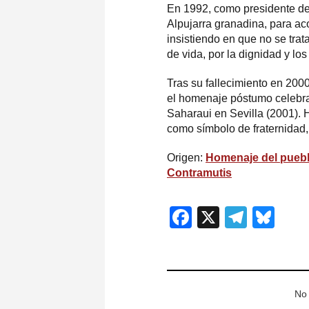
En 1992, como presidente de 
Alpujarra granadina, para a
insistiendo en que no se tra
de vida, por la dignidad y l
Tras su fallecimiento en 20
el homenaje póstumo celebra
Saharaui en Sevilla (2001). 
como símbolo de fraternidad,
Origen:
Homenaje del pueblo
Contramutis
Facebook
X
Teleg
Blu
No 