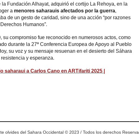
la Fundación Alhayat, adquirió el cortijo La Rehoya, en la
coger a
menores saharauis afectados por la guerra
,
taba de un gesto de caridad, sino de una acción “por razones
os Derechos Humanos”.
00, su compromiso fue reconocido en numerosos actos, como
do durante la 27ª Conferencia Europea de Apoyo al Pueblo
Hoy, su voz y su mensaje resuenan en el desierto del Sáhara
 resistencia y esperanza.
 saharaui a Carlos Cano en ARTifariti 2025 |
ram
esky
te olvides del Sahara Occidental © 2023 / Todos los derechos Reserv