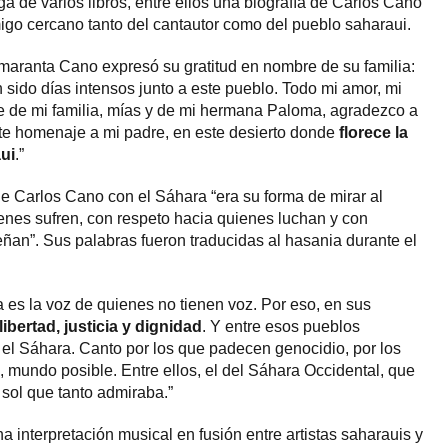
a de varios libros, entre ellos una biografía de Carlos Cano
go cercano tanto del cantautor como del pueblo saharaui.
aranta Cano expresó su gratitud en nombre de su familia:
ido días intensos junto a este pueblo. Todo mi amor, mi
e de mi familia, mías y de mi hermana Paloma, agradezco a
ste homenaje a mi padre, en este desierto donde
florece la
ui
.”
e Carlos Cano con el Sáhara “era su forma de mirar al
enes sufren, con respeto hacia quienes luchan y con
an”. Sus palabras fueron traducidas al hasania durante el
a es la voz de quienes no tienen voz. Por eso, en sus
libertad, justicia y dignidad
. Y entre esos pueblos
 el Sáhara. Canto por los que padecen genocidio, por los
 mundo posible. Entre ellos, el del Sáhara Occidental, que
 sol que tanto admiraba.”
 interpretación musical en fusión entre artistas saharauis y