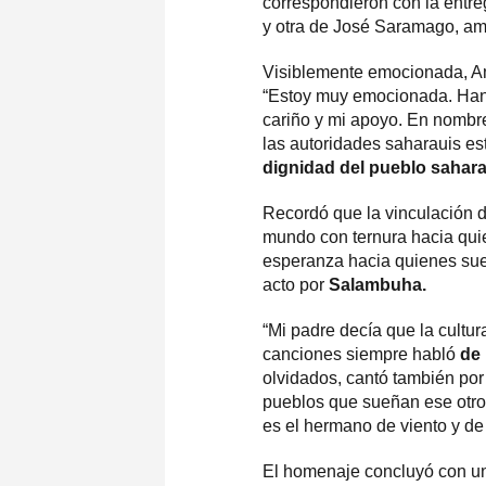
correspondieron con la entreg
y otra de José Saramago, ami
Visiblemente emocionada, Am
“Estoy muy emocionada. Han s
cariño y mi apoyo. En nombr
las autoridades saharauis e
dignidad
del pueblo sahara
Recordó que la vinculación d
mundo con ternura hacia qui
esperanza hacia quienes sueñ
acto por
Salambuha.
“Mi padre decía que la cultur
canciones siempre habló
de 
olvidados, cantó también por
pueblos que sueñan ese otro,
es el hermano de viento y de
El homenaje concluyó con una