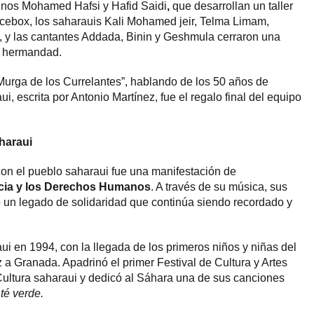
linos Mohamed Hafsi y Hafid Saidi
,
que desarrollan un taller
icebox, los saharauis Kali Mohamed jeir, Telma Limam,
, y las cantantes Addada, Binin y Geshmula cerraron una
y hermandad.
Murga de los Currelantes”, hablando de los 50 años de
i, escrita por Antonio Martínez, fue el regalo final del equipo
haraui
on el pueblo saharaui fue una manifestación de
icia y los Derechos Humanos
. A través de su música, sus
ó un legado de solidaridad que continúa siendo recordado y
i en 1994, con la llegada de los primeros niños y niñas del
 Granada. Apadrinó el primer Festival de Cultura y Artes
Cultura saharaui y dedicó al Sáhara una de sus canciones
té verde.