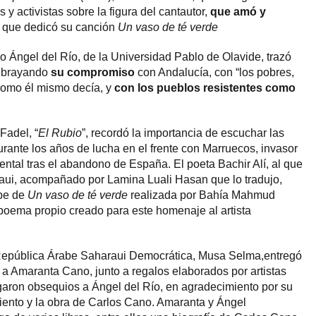
s y activistas sobre la figura del cantautor,
que amó y
l que dedicó su canción
Un vaso de té verde
go Ángel del Río, de la Universidad Pablo de Olavide, trazó
subrayando
su compromiso
con Andalucía, con “los pobres,
 como él mismo decía, y
con los pueblos resistentes como
Fadel, “
El Rubio
”, recordó la importancia de escuchar las
ante los años de lucha en el frente con Marruecos, invasor
ntal tras el abandono de España. El poeta Bachir Alí, al que
raui, acompañado por Lamina Luali Hasan que lo tradujo,
abe de
Un vaso de té verde
realizada por Bahía Mahmud
poema propio creado para este homenaje al artista
a República Árabe Saharaui Democrática, Musa Selma,entregó
a Amaranta Cano, junto a regalos elaborados por artistas
garon obsequios a Ángel del Río, en agradecimiento por su
iento y la obra de Carlos Cano. Amaranta y Ángel