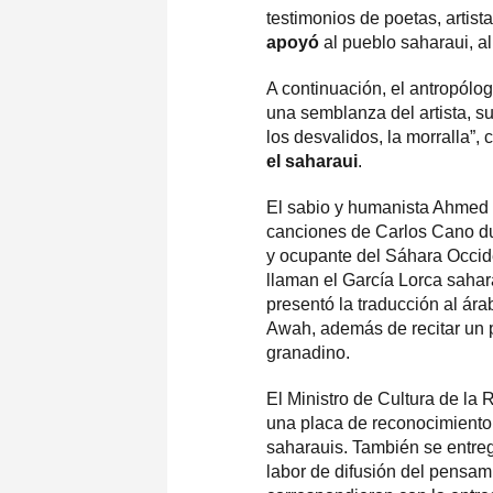
testimonios de poetas, artista
apoyó
al pueblo saharaui, a
A continuación, el antropólo
una semblanza del artista, 
los desvalidos, la morralla”,
el saharaui
.
El sabio y humanista Ahmed 
canciones de Carlos Cano dur
y ocupante del Sáhara Occide
llaman el García Lorca saha
presentó la traducción al ár
Awah, además de recitar un 
granadino.
El Ministro de Cultura de l
una placa de reconocimiento 
saharauis. También se entre
labor de difusión del pensam