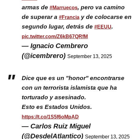
armas de
, pero va camino
#Marruecos
de superar a
y de colocarse en
#Francia
segundo lugar, detrás de
.
#EEUU
pic.twitter.com/Z6kB67QRfM
— Ignacio Cembrero
(@icembrero)
September 13, 2025
Dice que es un "honor" encontrarse
con un terrorista islamista que ha
torturado y asesinado.
Esto es Estados Unidos.
https://t.co/1S5f6oMpAD
— Carlos Ruiz Miguel
(@DesdelAtlantico)
September 13, 2025