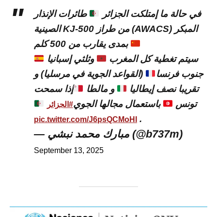
في حالة ما إمتلكت الجزائر
طائرات الإنذار
المبكر (AWACS) من طراز KJ-500 الصينية
بمدى يقارب من 500 كلم
سيتم تغطية كل المغرب
وثلثي إسبانيا
جنوب فرنسا
(القواعد الجوية في مرسليا) و
تقريبا نصف إيطاليا
و مالطا
إذا سمحت
تونس
باستعمال مجالها الجوي
#الجزائر
.
pic.twitter.com/J6psQCMoHI
— مبارك محمد نبشي (@b737m)
September 13, 2025