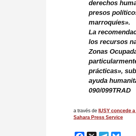
derechos human
presos polític
marroquíes».
La recomendaci
los recursos na
Zonas Ocupadas
particularmente
prácticas», su
ayuda humanita
090/099TRAD
a través de
IUSY concede a 
Sahara Press Service