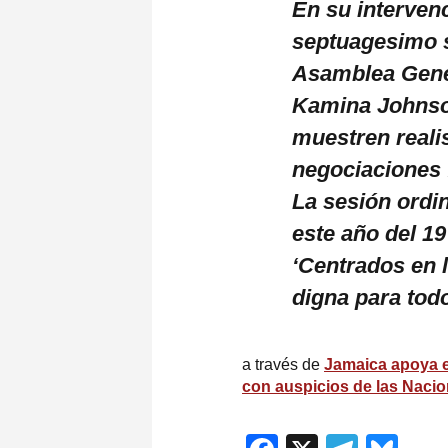
En su interven
septuagesimo s
Asamblea Gener
Kamina Johnso
muestren reali
negociaciones 
La sesión ordi
este año del 19
‘Centrados en l
digna para tod
a través de
Jamaica apoya e
con auspicios de las Nacio