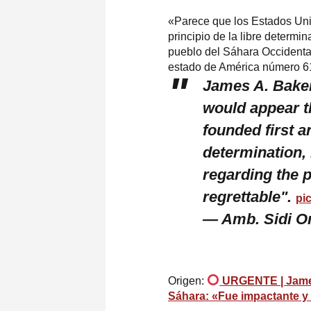
«Parece que los Estados Uni
principio de la libre determi
pueblo del Sáhara Occidental
estado de América número 61
James A. Baker
would appear t
founded first a
determination,
regarding the 
regrettable".
pi
— Amb. Sidi 
Origen:
URGENTE | James 
Sáhara: «Fue impactante y