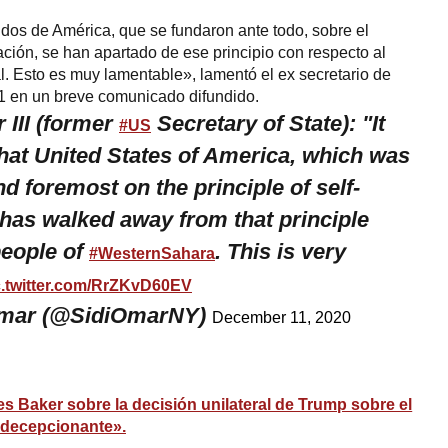
dos de América, que se fundaron ante todo, sobre el
nación, se han apartado de ese principio con respecto al
. Esto es muy lamentable», lamentó el ex secretario de
 en un breve comunicado difundido.
 III (former
Secretary of State): "It
#US
hat United States of America, which was
nd foremost on the principle of self-
 has walked away from that principle
people of
. This is very
#WesternSahara
c.twitter.com/RrZKvD60EV
Omar (@SidiOmarNY)
December 11, 2020
Baker sobre la decisión unilateral de Trump sobre el
 decepcionante».