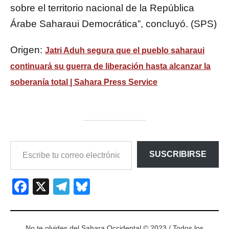
sobre el territorio nacional de la República
Árabe Saharaui Democrática”, concluyó. (SPS)
Origen:
Jatri Aduh segura que el pueblo saharaui
continuará su guerra de liberación hasta alcanzar la
soberanía total | Sahara Press Service
ESCRIBE
SUSCRIBIRSE
TU
CORREO
ELECTRÓNICO…
Facebook
X
Telegram
Bluesky
No te olvides del Sahara Occidental © 2023 / Todos los