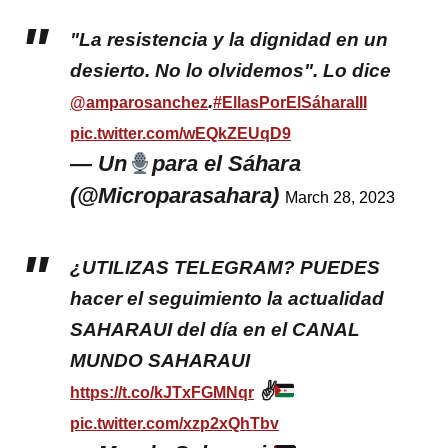
"La resistencia y la dignidad en un
desierto. No lo olvidemos". Lo dice
.
@amparosanchez
#EllasPorElSáharaIII
pic.twitter.com/wEQkZEUqD9
— Un
para el Sáhara
(@Microparasahara)
March 28, 2023
¿UTILIZAS TELEGRAM? PUEDES
hacer el seguimiento la actualidad
SAHARAUI del día en el CANAL
MUNDO SAHARAUI
✌
https://t.co/kJTxFGMNqr
pic.twitter.com/xzp2xQhTbv