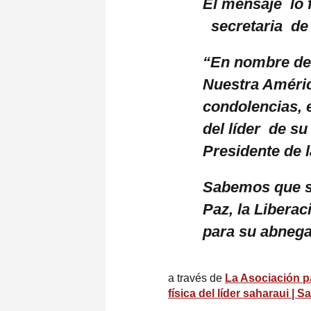
El mensaje lo f
secretaria de 
“En nombre de
Nuestra Améric
condolencias, 
del líder de su
Presidente de
Sabemos que su
Paz, la Libera
para su abneg
a través de
La Asociación p
física del líder saharaui | 