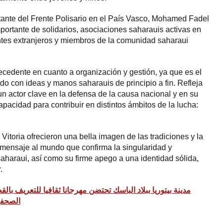
entante del Frente Polisario en el País Vasco, Mohamed Fadel
portante de solidarios, asociaciones saharauis activas en
tes extranjeros y miembros de la comunidad saharaui
recedente en cuanto a organización y gestión, ya que es el
do con ideas y manos saharauis de principio a fin. Refleja
un actor clave en la defensa de la causa nacional y en su
pacidad para contribuir en distintos ámbitos de la lucha:
 Vitoria ofrecieron una bella imagen de las tradiciones y la
n mensaje al mundo que confirma la singularidad y
saharaui, así como su firme apego a una identidad sólida,
.
مدينة بيتوريا ببلاد الباسك تحتضن مهرجانا ثقافيا للتعريف بال
الصحفي