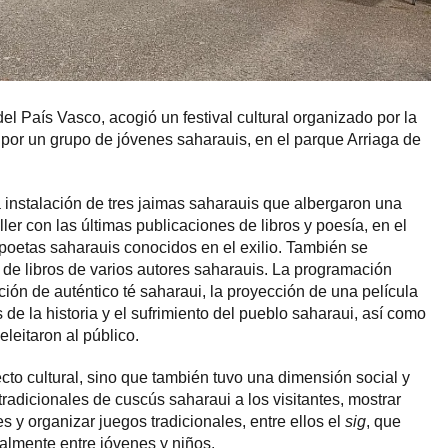
del País Vasco, acogió un festival cultural organizado por la
a por un grupo de jóvenes saharauis, en el parque Arriaga de
 la instalación de tres jaimas saharauis que albergaron una
ller con las últimas publicaciones de libros y poesía, en el
 poetas saharauis conocidos en el exilio. También se
 de libros de varios autores saharauis. La programación
ón de auténtico té saharaui, la proyección de una película
 de la historia y el sufrimiento del pueblo saharaui, así como
leitaron al público.
ecto cultural, sino que también tuvo una dimensión social y
 tradicionales de cuscús saharaui a los visitantes, mostrar
 y organizar juegos tradicionales, entre ellos el
sig
, que
ialmente entre jóvenes y niños.