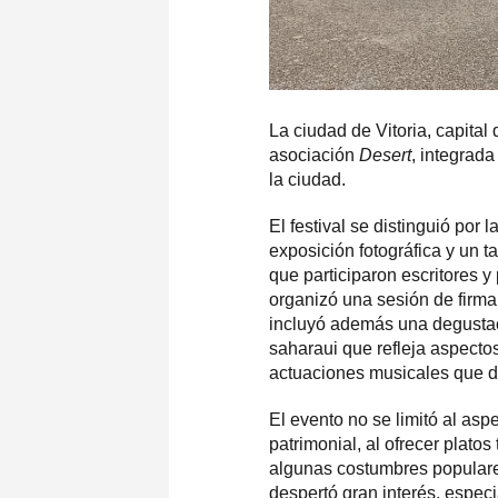
La ciudad de Vitoria, capital 
asociación
Desert
, integrad
la ciudad.
El festival se distinguió por
exposición fotográfica y un ta
que participaron escritores y
organizó una sesión de firma
incluyó además una degustaci
saharaui que refleja aspectos
actuaciones musicales que de
El evento no se limitó al asp
patrimonial, al ofrecer platos
algunas costumbres populares
despertó gran interés, espec