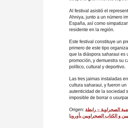
Al festival asistió el repres
Ahniya, junto a un número im
España, así como simpatizan
residente en la región.
Este festival constituye un p
primero de este tipo organiza
que la diáspora saharaui es 
promoción, y demuestra su ca
político, cultural y deportivo.
Las tres jaimas instaladas en
cultura saharaui, y fueron u
autenticidad de la sociedad 
imposible de borrar o usurpar
Origen:
قضية الصحراوية – رابطة
ين و الكتاب الصحراويين بأوروبا