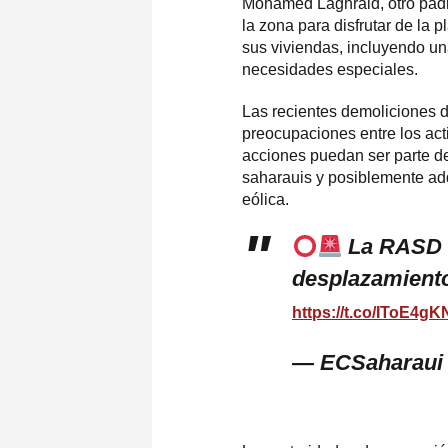
Mohamed Laghraid, otro padr
la zona para disfrutar de la 
sus viviendas, incluyendo un
necesidades especiales.
Las recientes demoliciones d
preocupaciones entre los ac
acciones puedan ser parte de
saharauis y posiblemente adq
eólica.
La RASD c
desplazamiento
https://t.co/IToE4gK
— ECSaharaui