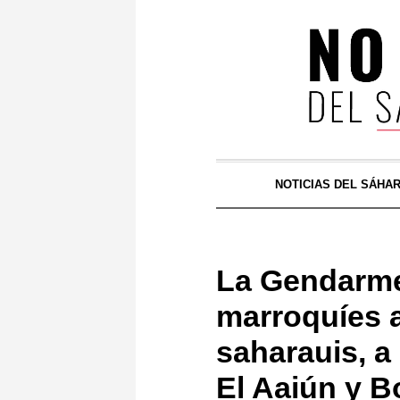
NOTICIAS DEL SÁHA
La Gendarmer
marroquíes 
saharauis, a 
El Aaiún y B