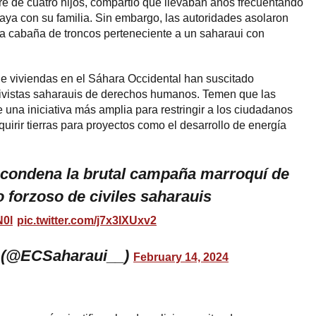
e de cuatro hijos, compartió que llevaban años frecuentando
playa con su familia. Sin embargo, las autoridades asolaron
a cabaña de troncos perteneciente a un saharaui con
e viviendas en el Sáhara Occidental han suscitado
tivistas saharauis de derechos humanos. Temen que las
 una iniciativa más amplia para restringir a los ciudadanos
uirir tierras para proyectos como el desarrollo de energía
ondena la brutal campaña marroquí de
 forzoso de civiles saharauis
N0l
pic.twitter.com/j7x3IXUxv2
 (@ECSaharaui__)
February 14, 2024