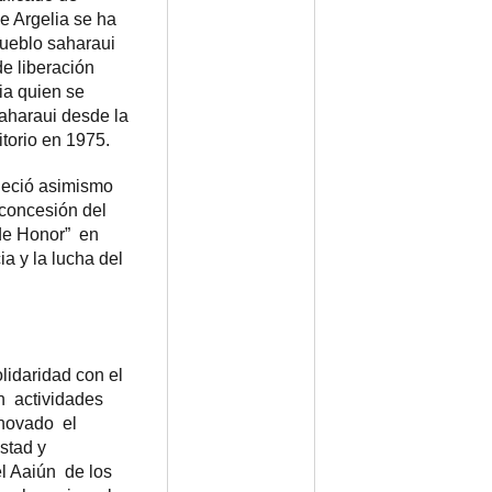
e Argelia se ha
pueblo saharaui
de liberación
ia quien se
aharaui desde la
itorio en 1975.
deció asimismo
 concesión del
de Honor” en
ia y la lucha del
lidaridad con el
n actividades
enovado el
stad y
el Aaiún de los