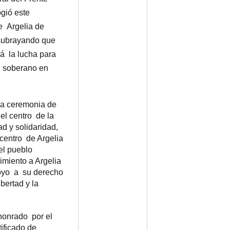
ogió este
de Argelia de
 subrayando que
á la lucha para
i soberano en
la ceremonia de
el centro de la
d y solidaridad,
centro de Argelia
el pueblo
imiento a Argelia
poyo a su derecho
ibertad y la
 honrado por el
ificado de