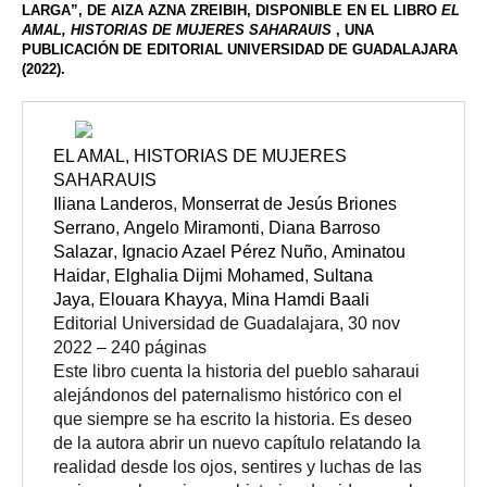
LARGA”, DE AIZA AZNA ZREIBIH, DISPONIBLE EN EL LIBRO
EL
AMAL,
HISTORIAS
DE
MUJERES
SAHARAUIS
, UNA
PUBLICACIÓN DE EDITORIAL UNIVERSIDAD DE GUADALAJARA
(2022).
EL AMAL, HISTORIAS DE MUJERES
SAHARAUIS
Iliana Landeros
,
Monserrat de Jesús Briones
Serrano
,
Angelo Miramonti
,
Diana Barroso
Salazar
,
Ignacio Azael Pérez Nuño
,
Aminatou
Haidar
,
Elghalia Dijmi Mohamed
,
Sultana
Jaya
,
Elouara Khayya
,
Mina Hamdi Baali
Editorial Universidad de Guadalajara
,
30 nov
2022
–
240 páginas
Este libro cuenta la historia del pueblo saharaui
alejándonos del paternalismo histórico con el
que siempre se ha escrito la historia. Es deseo
de la autora abrir un nuevo capítulo relatando la
realidad desde los ojos, sentires y luchas de las