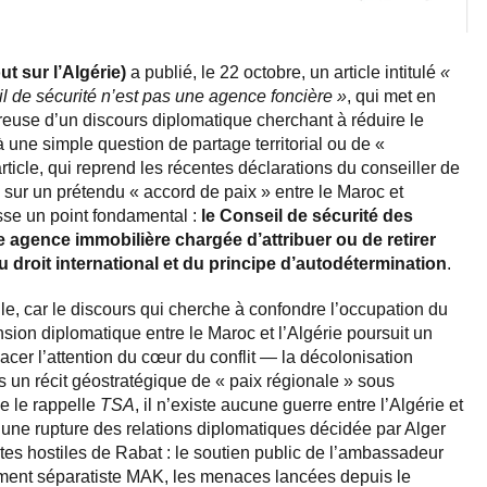
t sur l’Algérie)
a publié, le 22 octobre, un article intitulé
«
l de sécurité n’est pas une agence foncière »
, qui met en
reuse d’un discours diplomatique cherchant à réduire le
à une simple question de partage territorial ou de «
article, qui reprend les récentes déclarations du conseiller de
 sur un prétendu « accord de paix » entre le Maroc et
esse un point fondamental :
le Conseil de sécurité des
 agence immobilière chargée d’attribuer ou de retirer
u droit international et du principe d’autodétermination
.
lle, car le discours qui cherche à confondre l’occupation du
sion diplomatique entre le Maroc et l’Algérie poursuit un
placer l’attention du cœur du conflit — la décolonisation
s un récit géostratégique de « paix régionale » sous
e le rappelle
TSA
, il n’existe aucune guerre entre l’Algérie et
t une rupture des relations diplomatiques décidée par Alger
tes hostiles de Rabat : le soutien public de l’ambassadeur
ent séparatiste MAK, les menaces lancées depuis le