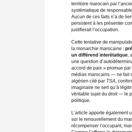
territoire marocain par l’anci
systématique de responsabl
Aucun de ces faits n’a de lie
persistent à les présenter c
justifierait l’occupation.
Cette tentative de manipulati
la monarchie marocaine :
pr
un différend interétatique
, 
une question d’autodéterminat
accord de paix » promue par 
médias marocains — ne fait 
algérien cité par
TSA
, confo
imaginaire ne sert qu’à légit
véritable sujet du droit — l
politique.
L’article apporte également u
sur le renouvellement du ma
récompenser l’occupant, ma