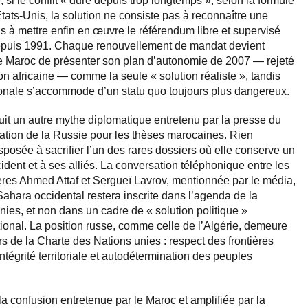
 si le conflit « dure depuis trop longtemps », selon la formule
États-Unis, la solution ne consiste pas à reconnaître une
s à mettre enfin en œuvre le référendum libre et supervisé
epuis 1991. Chaque renouvellement de mandat devient
le Maroc de présenter son plan d’autonomie de 2007 — rejeté
ion africaine — comme la seule « solution réaliste », tandis
onale s’accommode d’un statu quo toujours plus dangereux.
it un autre mythe diplomatique entretenu par la presse du
nation de la Russie pour les thèses marocaines. Rien
posée à sacrifier l’un des rares dossiers où elle conserve un
cident et à ses alliés. La conversation téléphonique entre les
gères Ahmed Attaf et Sergueï Lavrov, mentionnée par le média,
ahara occidental restera inscrite dans l’agenda de la
ies, et non dans un cadre de « solution politique »
ional. La position russe, comme celle de l’Algérie, demeure
rs de la Charte des Nations unies : respect des frontières
ntégrité territoriale et autodétermination des peuples
 la confusion entretenue par le Maroc et amplifiée par la