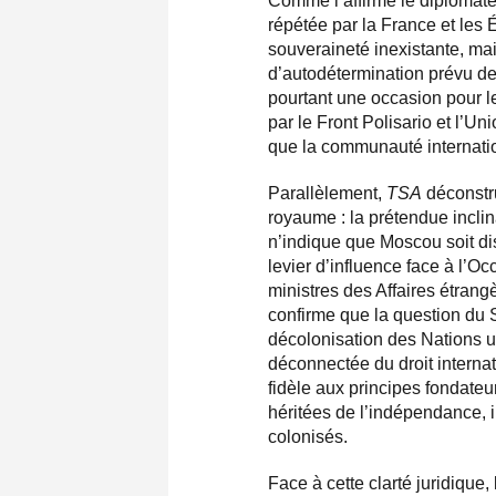
Comme l’affirme le diplomate,
répétée par la France et les 
souveraineté inexistante, mai
d’autodétermination prévu d
pourtant une occasion pour 
par le Front Polisario et l’Un
que la communauté internati
Parallèlement,
TSA
déconstru
royaume : la prétendue incli
n’indique que Moscou soit dis
levier d’influence face à l’Oc
ministres des Affaires étran
confirme que la question du S
décolonisation des Nations un
déconnectée du droit internat
fidèle aux principes fondateu
héritées de l’indépendance, i
colonisés.
Face à cette clarté juridique,