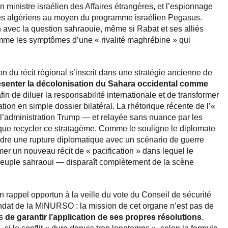
en ministre israélien des Affaires étrangères, et l’espionnage
es algériens au moyen du programme israélien Pegasus.
n avec la question sahraouie, même si Rabat et ses alliés
omme les symptômes d’une « rivalité maghrébine » qui
on du récit régional s’inscrit dans une stratégie ancienne de
ésenter la décolonisation du Sahara occidental comme
afin de diluer la responsabilité internationale et de transformer
ion en simple dossier bilatéral. La rhétorique récente de l’«
l’administration Trump — et relayée sans nuance par les
que recycler ce stratagème. Comme le souligne le diplomate
ndre une rupture diplomatique avec un scénario de guerre
imer un nouveau récit de « pacification » dans lequel le
e peuple sahraoui — disparaît complètement de la scène
n rappel opportun à la veille du vote du Conseil de sécurité
ndat de la MINURSO : la mission de cet organe n’est pas de
is
de garantir l’application de ses propres résolutions
.