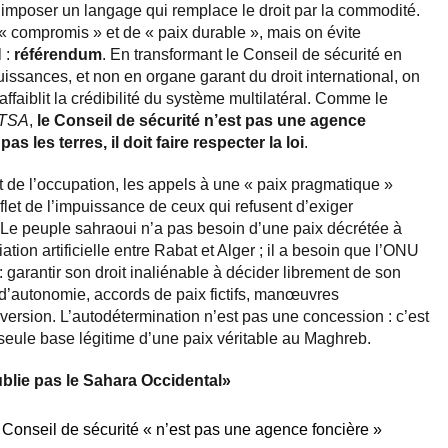
 imposer un langage qui remplace le droit par la commodité.
« compromis » et de « paix durable », mais on évite
 :
référendum
. En transformant le Conseil de sécurité en
issances, et non en organe garant du droit international, on
affaiblit la crédibilité du système multilatéral. Comme le
TSA
,
le Conseil de sécurité n’est pas une agence
pas les terres, il doit faire respecter la loi
.
 de l’occupation, les appels à une « paix pragmatique »
eflet de l’impuissance de ceux qui refusent d’exiger
. Le peuple sahraoui n’a pas besoin d’une paix décrétée à
tion artificielle entre Rabat et Alger ; il a besoin que l’ONU
garantir son droit inaliénable à décider librement de son
 d’autonomie, accords de paix fictifs, manœuvres
version. L’autodétermination n’est pas une concession : c’est
la seule base légitime d’une paix véritable au Maghreb.
blie pas le Sahara Occidental»
 Conseil de sécurité « n’est pas une agence foncière »