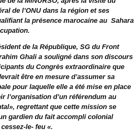
ique de la MINURSO, après la visite du
ral de l’ONU dans la région et ses
ualifiant la présence marocaine au Sahara
ccupation.
sident de la République, SG du Front
brahim Ghali a souligné dans son discours
ticipants du Congrès extraordinaire que
vrait être en mesure d’assumer sa
ale pour laquelle elle a été mise en place
ir l’organisation d’un référendum au
al», regrettant que cette mission se
n gardien du fait accompli colonial
cessez-le- feu «.