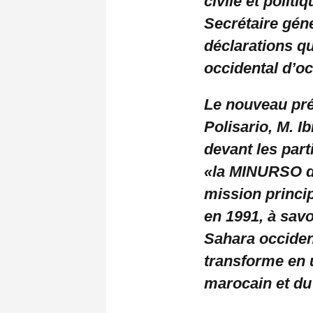
civile et polit
Secrétaire géné
déclarations q
occidental d’o
Le nouveau pré
Polisario, M. I
devant les par
«la MINURSO de
mission princip
en 1991, à savo
Sahara occident
transforme en u
marocain et du 