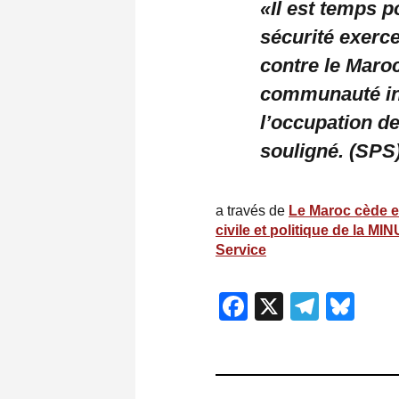
«Il est temps p
sécurité exerc
contre le Maroc
communauté int
l’occupation de 
souligné. (SPS
a través de
Le Maroc cède en
civile et politique de la M
Service
Facebook
X
Teleg
Blu