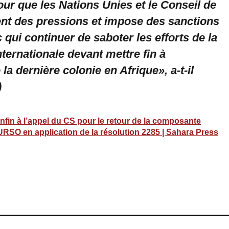
our que les Nations Unies et le Conseil de
ent des pressions et impose des sanctions
 qui continuer de saboter les efforts de la
ernationale devant mettre fin à
la dernière colonie en Afrique», a-t-il
)
fin à l’appel du CS pour le retour de la composante
INURSO en application de la résolution 2285 | Sahara Press
ram
esky