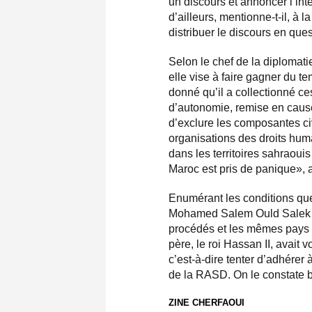
un discours et annoncer l’int
d’ailleurs, mentionne-t-il, à
distribuer le discours en ques
Selon le chef de la diplomati
elle vise à faire gagner du t
donné qu’il a collectionné ce
d’autonomie, remise en cause
d’exclure les composantes civ
organisations des droits hum
dans les territoires sahraouis
Maroc est pris de panique», a-t
Enumérant les conditions que 
Mohamed Salem Ould Salek a
procédés et les mêmes pays 
père, le roi Hassan II, avai
c’est-à-dire tenter d’adhérer
de la RASD. On le constate bi
ZINE CHERFAOUI