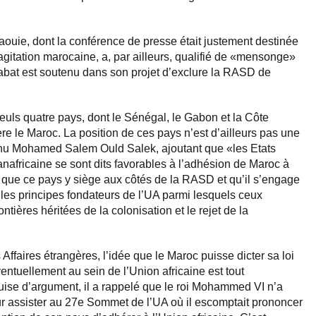
aouie, dont la conférence de presse était justement destinée
agitation marocaine, a, par ailleurs, qualifié de «mensonge»
 Rabat est soutenu dans son projet d’exclure la RASD de
.
seuls quatre pays, dont le Sénégal, le Gabon et la Côte
ère le Maroc. La position de ces pays n’est d’ailleurs pas une
enu Mohamed Salem Ould Salek, ajoutant que «les Etats
nafricaine se sont dits favorables à l’adhésion de Maroc à
e que ce pays y siège aux côtés de la RASD et qu’il s’engage
t les principes fondateurs de l’UA parmi lesquels ceux
ontières héritées de la colonisation et le rejet de la
Affaires étrangères, l’idée que le Maroc puisse dicter sa loi
ventuellement au sein de l’Union africaine est tout
ise d’argument, il a rappelé que le roi Mohammed VI n’a
ur assister au 27e Sommet de l’UA où il escomptait prononcer