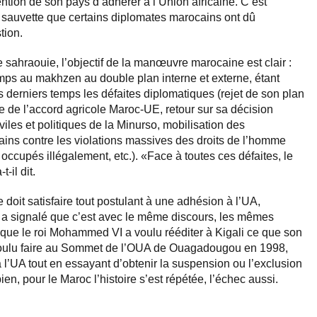
ention de son pays d’adhérer à l’Union africaine. C’est
 la sauvette que certains diplomates marocains ont dû
tion.
e sahraouie, l’objectif de la manœuvre marocaine est clair :
emps au makhzen au double plan interne et externe, étant
s derniers temps les défaites diplomatiques (rejet de son plan
 de l’accord agricole Maroc-UE, retour sur sa décision
iles et politiques de la Minurso, mobilisation des
ains contre les violations massives des droits de l’homme
 occupés illégalement, etc.). «Face à toutes ces défaites, le
-il dit.
doit satisfaire tout postulant à une adhésion à l’UA,
 signalé que c’est avec le même discours, les mêmes
que le roi Mohammed VI a voulu rééditer à Kigali ce que son
t voulu faire au Sommet de l’OUA de Ouagadougou en 1998,
 à l’UA tout en essayant d’obtenir la suspension ou l’exclusion
en, pour le Maroc l’histoire s’est répétée, l’échec aussi.