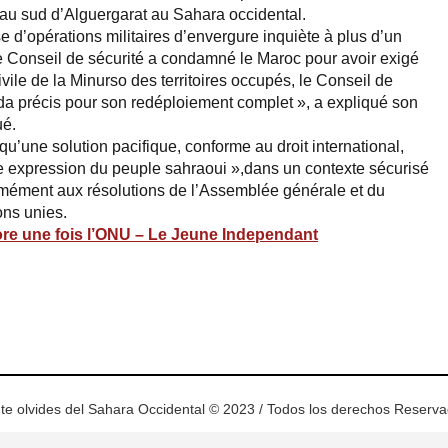
é au sud d’Alguergarat au Sahara occidental.
se d’opérations militaires d’envergure inquiète à plus d’un
e le Conseil de sécurité a condamné le Maroc pour avoir exigé
vile de la Minurso des territoires occupés, le Conseil de
nda précis pour son redéploiement complet », a expliqué son
ué.
qu’une solution pacifique, conforme au droit international,
bre expression du peuple sahraoui »,dans un contexte sécurisé
rmément aux résolutions de l’Assemblée générale et du
ons unies.
ore une fois l’ONU – Le Jeune Independant
ram
esky
te olvides del Sahara Occidental © 2023 / Todos los derechos Reserv