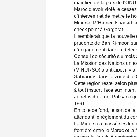
maintien de la paix de l’ON
Maroc d’avoir violé le cesse
d’intervenir et de mettre le h
Minurso,M’Hamed Khadad, a de
check point à Gargarat.
Il semblerait que la nouvelle 
prudente de Ban Ki-moon sur
d’engagement dans la défense
Conseil de sécurité six mois
La Mission des Nations unies
(MINURSO) a anticipé, il y a 
Sahraouis dans la zone dite G
Cette région reste, selon plu
à tout instant, face aux inte
au refus du Front Polisario q
1991.
En toile de fond, le sort de 
attendant le règlement du con
La Minurso a massé ses force
frontière entre le Maroc et l