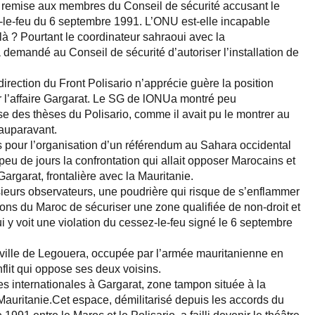
U remise aux membres du Conseil de sécurité accusant le
z-le-feu du 6 septembre 1991. L’ONU est-elle incapable
olà ? Pourtant le coordinateur sahraoui avec la
mandé au Conseil de sécurité d’autoriser l’installation de
direction du Front Polisario n’apprécie guère la position
 l’affaire Gargarat. Le SG de lONUa montré peu
 des thèses du Polisario, comme il avait pu le montrer au
 auparavant.
 pour l’organisation d’un référendum au Sahara occidental
peu de jours la confrontation qui allait opposer Marocains et
argarat, frontalière avec la Mauritanie.
sieurs observateurs, une poudrière qui risque de s’enflammer
ntions du Maroc de sécuriser une zone qualifiée de non-droit et
ui y voit une violation du cessez-le-feu signé le 6 septembre
la ville de Legouera, occupée par l’armée mauritanienne en
flit qui oppose ses deux voisins.
s internationales à Gargarat, zone tampon située à la
a Mauritanie.Cet espace, démilitarisé depuis les accords du