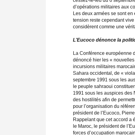
cessez-le-feu du 6 septembre 1
d’opérations militaires aux 
Les deux armées se sont en ef
tension reste cependant vive
considèrent comme une vérit
L’Eucoco dénonce la polit
La Conférence européenne de
dénoncé hier les « nouvelles 
incursions militaires maroca
Sahara occidental, de « viola
septembre 1991 sous les aus
le peuple sahraoui constitue
1991 sous les auspices des Na
des hostilités afin de permet
pour l’organisation du référe
président de l’Eucoco, Pier
Rappelant que cet accord a été
le Maroc, le président de l’E
forces d’occupation marocain