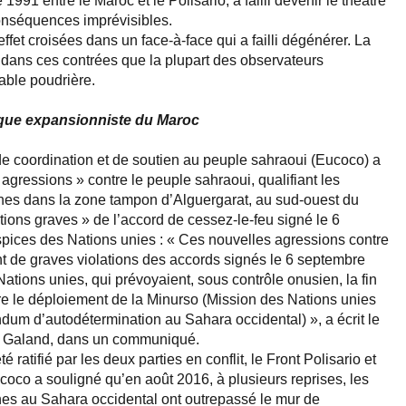
991 entre le Maroc et le Polisario, a failli devenir le théâtre
conséquences imprévisibles.
fet croisées dans un face-à-face qui a failli dégénérer. La
 dans ces contrées que la plupart des observateurs
able poudrière.
ique expansionniste du Maroc
 coordination et de soutien au peuple sahraoui (Eucoco) a
agressions » contre le peuple sahraoui, qualifiant les
ines dans la zone tampon d’Alguergarat, au sud-ouest du
tions graves » de l’accord de cessez-le-feu signé le 6
pices des Nations unies : « Ces nouvelles agressions contre
nt de graves violations des accords signés le 6 septembre
tions unies, qui prévoyaient, sous contrôle onusien, la fin
tre le déploiement de la Minurso (Mission des Nations unies
ndum d’autodétermination au Sahara occidental) », a écrit le
re Galand, dans un communiqué.
 ratifié par les deux parties en conflit, le Front Polisario et
ucoco a souligné qu’en août 2016, à plusieurs reprises, les
es au Sahara occidental ont outrepassé le mur de