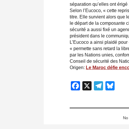
séparation qu’elles ont érig
Selon l’Eucoco, « cette repri
titre. Elle survient alors qu
le départ de la composante ci
sécurité a aussi fixé un age
président dans le communiq
L’Eucoco a ainsi plaidé pour 
« permette sans retard la li
par les Nations unies, confo
Conseil de sécurité des Nati
Origen:
Le Maroc défie enc
Facebook
X
Teleg
Blu
No 